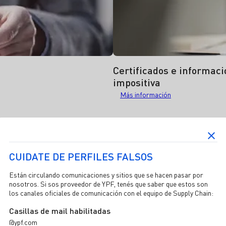
Certificados e informaci
impositiva
Más información acerca de certific
Más información
CUIDATE DE PERFILES FALSOS
Están circulando comunicaciones y sitios que se hacen pasar por
nosotros. Si sos proveedor de YPF, tenés que saber que estos son
los canales oficiales de comunicación con el equipo de Supply Chain:
Casillas de mail habilitadas
@ypf.com