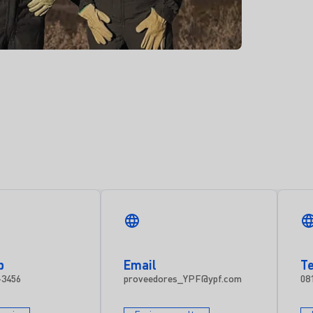
p
Email
T
-3456
proveedores_YPF@ypf.com
08