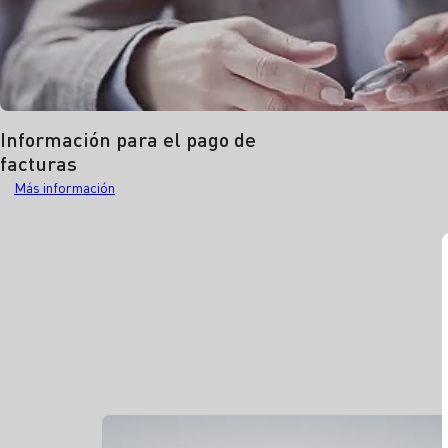
Información para el pago de
facturas
Más información acerca del pago de facturas
Más información