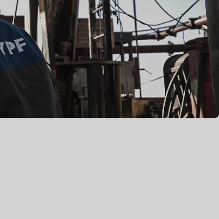
Y-TEC >
YPF Luz >
VMOS >