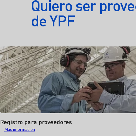
Quiero ser prov
de YPF
Registro para proveedores
Más información acerca de registro para proveedores
Más información